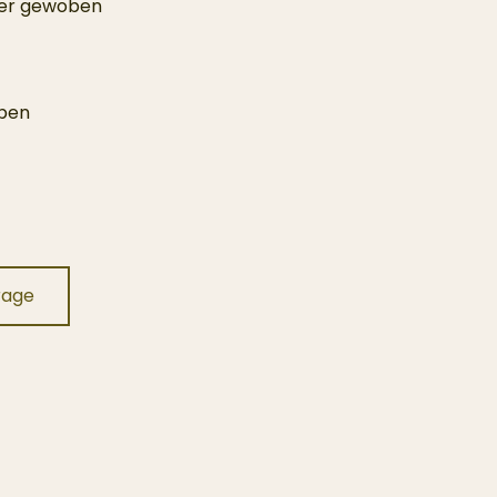
ker gewoben
rben
rage