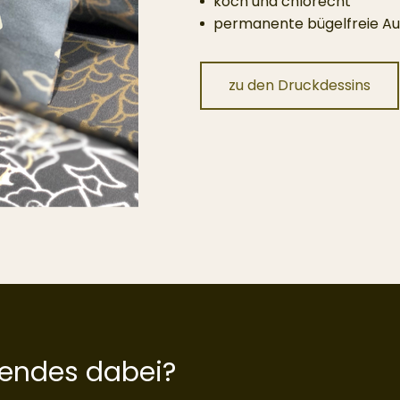
koch und chlorecht
permanente bügelfreie Au
zu den Druckdessins
sendes dabei?