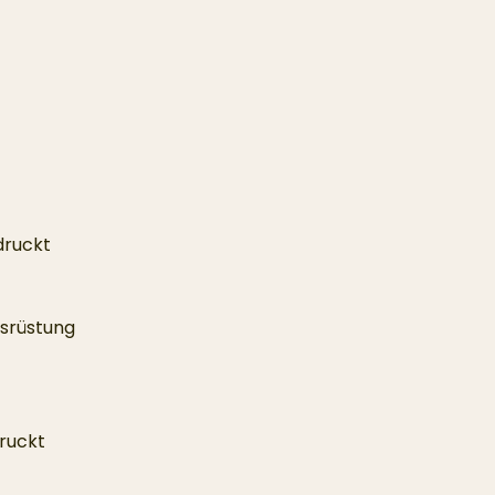
edruckt
srüstung
druckt