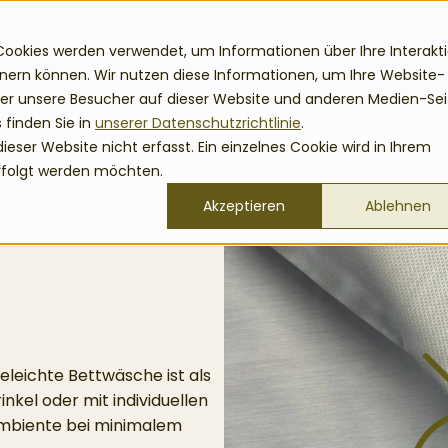
Cookies werden verwendet, um Informationen über Ihre Interakt
Kundensegment
Sortiment
Service
Über
nnern können. Wir nutzen diese Informationen, um Ihre Website-
er unsere Besucher auf dieser Website und anderen Medien-Se
 finden Sie in
unserer Datenschutzrichtlinie
.
he bügelfrei
ser Website nicht erfasst. Ein einzelnes Cookie wird in Ihrem
erfolgt werden möchten.
Akzeptieren
Ablehnen
leichte Bettwäsche ist als
nkel oder mit individuellen
ttambiente bei minimalem