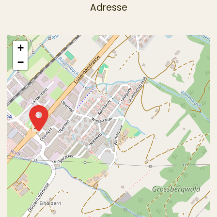
Adresse
+
−