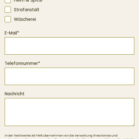
Heim & Spital
Strafanstalt
Wäscherei
E-Mail
*
Telefonnummer
*
Nachricht
In der Textilwerke AG TWB übernehmen wir die Verwaltung Ihres Kontos und