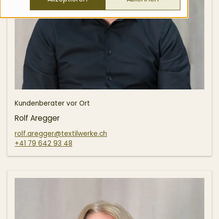
Kundenberater vor Ort
Rolf Aregger
rolf.aregger@textilwerke.ch
+41 79 642 93 48