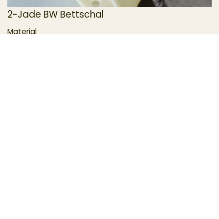
2-Jade BW Bettschal
Material
Qualität: 100% Baumwolle kba
Pflege
waschbar 40°C
nicht tumblern
Auswahl/Konfektion
Informieren Sie sich über die grosse Farbauswahl.
Logo-Einwebung: Platzieren Sie Ihr Logo auf einem dieser
Artikel. Wir beraten Sie gerne!
Logokosten nach Aufwand.
Preise/Grössen auf Anfrage